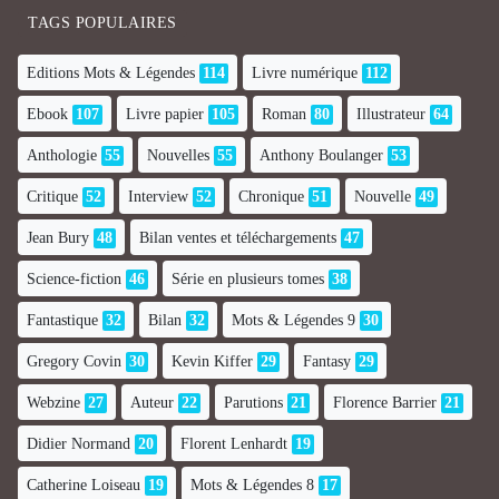
TAGS POPULAIRES
Editions Mots & Légendes
114
Livre numérique
112
Ebook
107
Livre papier
105
Roman
80
Illustrateur
64
Anthologie
55
Nouvelles
55
Anthony Boulanger
53
Critique
52
Interview
52
Chronique
51
Nouvelle
49
Jean Bury
48
Bilan ventes et téléchargements
47
Science-fiction
46
Série en plusieurs tomes
38
Fantastique
32
Bilan
32
Mots & Légendes 9
30
Gregory Covin
30
Kevin Kiffer
29
Fantasy
29
Webzine
27
Auteur
22
Parutions
21
Florence Barrier
21
Didier Normand
20
Florent Lenhardt
19
Catherine Loiseau
19
Mots & Légendes 8
17