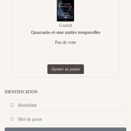
Gratuit
Quarante-et-une unités temporelles
Pas de vote
Ajouter au panier
IDENTIFICATION
Id
Af