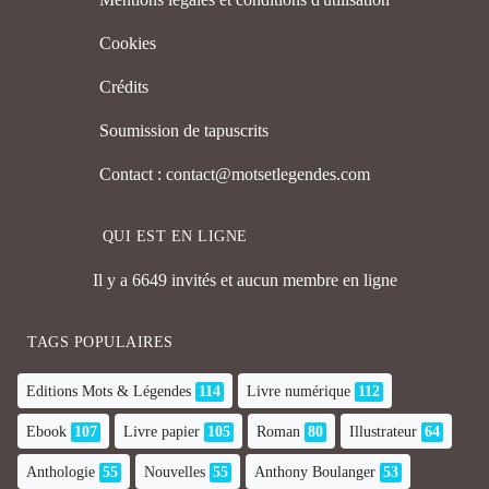
Cookies
Crédits
Soumission de tapuscrits
Contact : contact@motsetlegendes.com
QUI EST EN LIGNE
Il y a 6649 invités et aucun membre en ligne
TAGS POPULAIRES
Editions Mots & Légendes
114
Livre numérique
112
Ebook
107
Livre papier
105
Roman
80
Illustrateur
64
Anthologie
55
Nouvelles
55
Anthony Boulanger
53