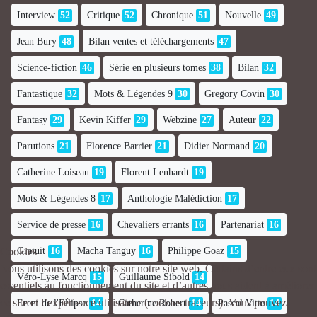
Interview
52
Critique
52
Chronique
51
Nouvelle
49
Jean Bury
48
Bilan ventes et téléchargements
47
Science-fiction
46
Série en plusieurs tomes
38
Bilan
32
Fantastique
32
Mots & Légendes 9
30
Gregory Covin
30
Fantasy
29
Kevin Kiffer
29
Webzine
27
Auteur
22
Parutions
21
Florence Barrier
21
Didier Normand
20
Catherine Loiseau
19
Florent Lenhardt
19
Mots & Légendes 8
17
Anthologie Malédiction
17
Service de presse
16
Chevaliers errants
16
Partenariat
16
Gratuit
16
Macha Tanguy
16
Philippe Goaz
15
Cookies
Nous utilisons des cookies sur notre site web. Certains d’entre eux sont
Véro-Lyse Marcq
15
Guillaume Sibold
14
essentiels au fonctionnement du site et d’autres nous aident à améliorer
ce site et l’expérience utilisateur (cookies traceurs). Vous pouvez
Erem de l'Ellipse
14
Catherine Robert
14
Pascal Vitte
14