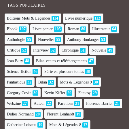
TAGS POPULAIRES
Editions Mots & Légendes
114
Livre numérique
112
Ebook
107
Livre papier
105
Roman
80
Illustrateur
64
Anthologie
55
Nouvelles
55
Anthony Boulanger
53
Critique
52
Interview
52
Chronique
51
Nouvelle
49
Jean Bury
48
Bilan ventes et téléchargements
47
Science-fiction
46
Série en plusieurs tomes
38
Fantastique
32
Bilan
32
Mots & Légendes 9
30
Gregory Covin
30
Kevin Kiffer
29
Fantasy
29
Webzine
27
Auteur
22
Parutions
21
Florence Barrier
21
Didier Normand
20
Florent Lenhardt
19
Catherine Loiseau
19
Mots & Légendes 8
17