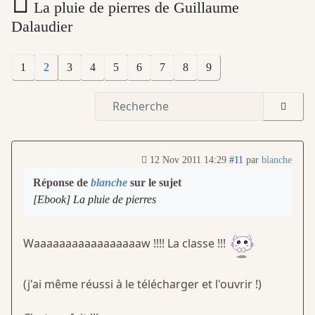
La pluie de pierres de Guillaume
Dalaudier
1
2
3
4
5
6
7
8
9
12 Nov 2011 14:29
#11
par
blanche
Réponse de
blanche
sur le sujet
[Ebook] La pluie de pierres
Waaaaaaaaaaaaaaaaaw !!!! La classe !!!
(j'ai même réussi à le télécharger et l'ouvrir !)