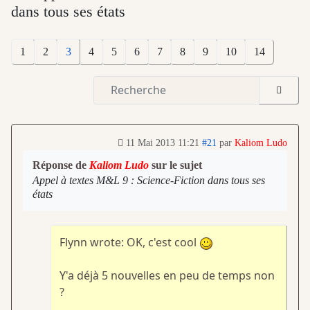
dans tous ses états
1
2
3
4
5
6
7
8
9
10
14
11 Mai 2013 11:21
#21
par
Kaliom Ludo
Réponse de
Kaliom Ludo
sur le sujet
Appel à textes M&L 9 : Science-Fiction dans tous ses
états
Flynn wrote: OK, c'est cool
Y'a déjà 5 nouvelles en peu de temps non
?