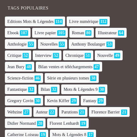
TAGS POPULAIRES
Editions Mots & Légendes
114
Livre numérique
112
Ebook
107
Livre papier
105
Roman
80
Illustrateur
64
Anthologie
55
Nouvelles
55
Anthony Boulanger
53
Critique
52
Interview
52
Chronique
51
Nouvelle
49
Jean Bury
48
Bilan ventes et téléchargements
47
Science-fiction
46
Série en plusieurs tomes
38
Fantastique
32
Bilan
32
Mots & Légendes 9
30
Gregory Covin
30
Kevin Kiffer
29
Fantasy
29
Webzine
27
Auteur
22
Parutions
21
Florence Barrier
21
Didier Normand
20
Florent Lenhardt
19
Catherine Loiseau
19
Mots & Légendes 8
17