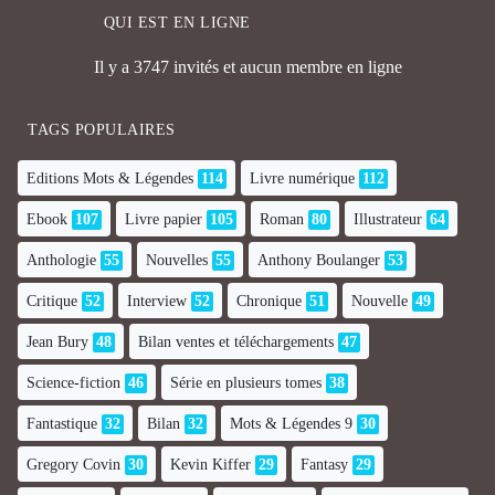
QUI EST EN LIGNE
Il y a 3747 invités et aucun membre en ligne
TAGS POPULAIRES
Editions Mots & Légendes
114
Livre numérique
112
Ebook
107
Livre papier
105
Roman
80
Illustrateur
64
Anthologie
55
Nouvelles
55
Anthony Boulanger
53
Critique
52
Interview
52
Chronique
51
Nouvelle
49
Jean Bury
48
Bilan ventes et téléchargements
47
Science-fiction
46
Série en plusieurs tomes
38
Fantastique
32
Bilan
32
Mots & Légendes 9
30
Gregory Covin
30
Kevin Kiffer
29
Fantasy
29